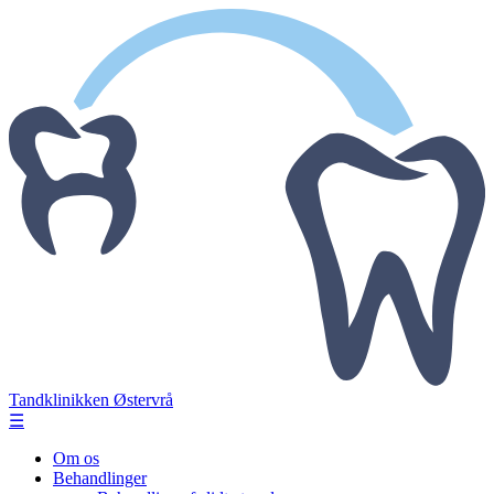
Tandklinikken Østervrå
☰
Om os
Behandlinger