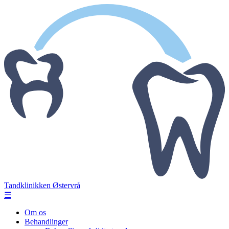
Tandklinikken Østervrå
☰
Om os
Behandlinger