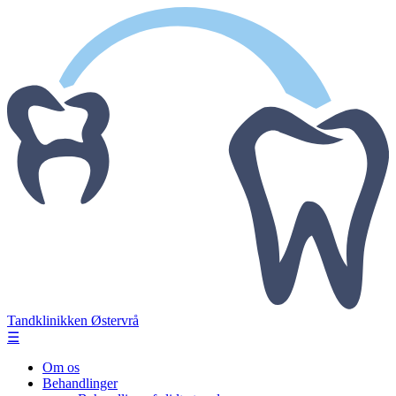
Tandklinikken Østervrå
☰
Om os
Behandlinger