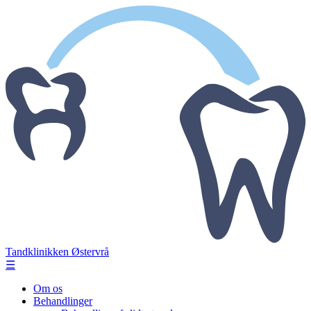
Tandklinikken Østervrå
☰
Om os
Behandlinger