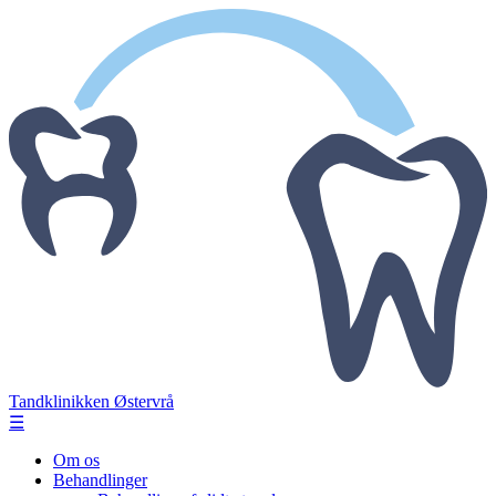
Tandklinikken Østervrå
☰
Om os
Behandlinger