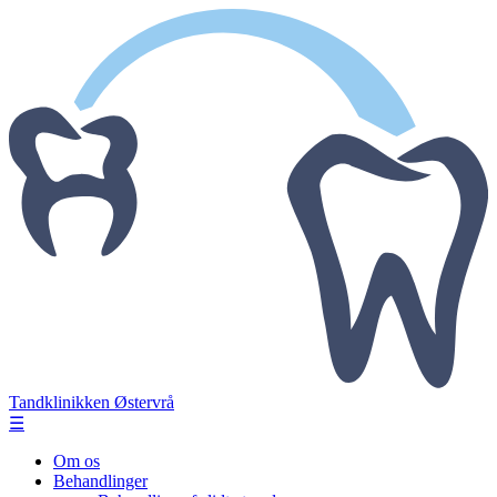
Tandklinikken Østervrå
☰
Om os
Behandlinger