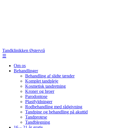
Tandklinikken Østervrå
☰
Om os
Behandlinger
Behandling af slidte tænder
Komplet tandpleje
Kosmetisk tandretning
Kroner og broer
Parodontose
Plastfyldninger
Rodbehandling med rådgivning
Tandpine og behandling på akuttid
Tandprotese
Tandblegning
16 – 21 år gratis